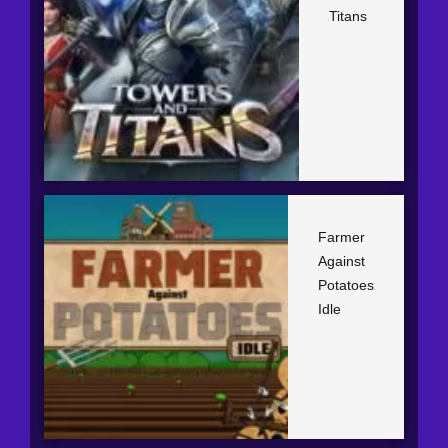
Titans
Farmer
Against
Potatoes
Idle