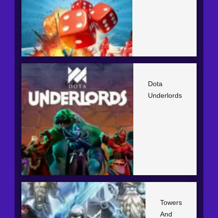
Dota
Underlords
Towers
And