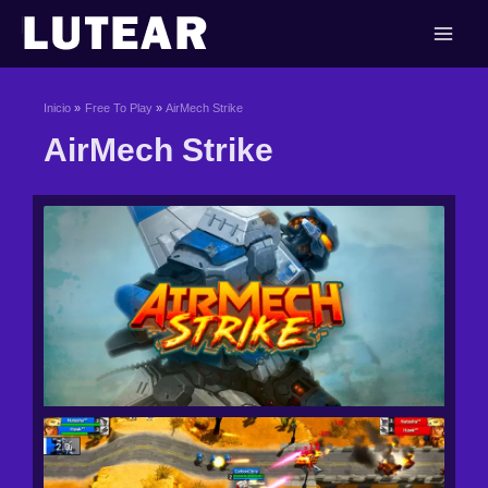
Ir
al
contenido
Inicio
Free To Play
AirMech Strike
AirMech Strike