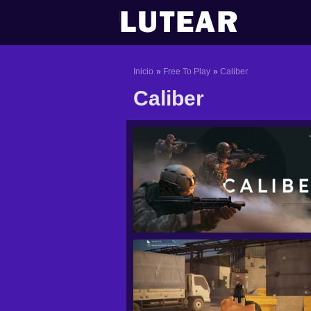
Ir
al
contenido
Inicio
Free To Play
Caliber
Caliber