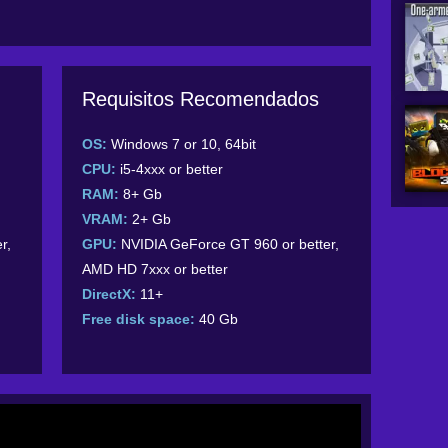
Requisitos Recomendados
OS:
Windows 7 or 10, 64bit
CPU:
i5-4xxx or better
RAM:
8+ Gb
VRAM:
2+ Gb
r,
GPU:
NVIDIA GeForce GT 960 or better,
AMD HD 7xxx or better
DirectX:
11+
Free disk space:
40 Gb