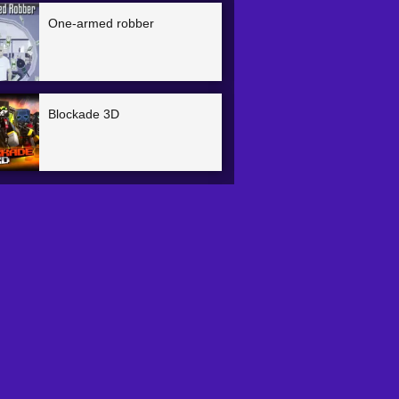
One-armed robber
Blockade 3D