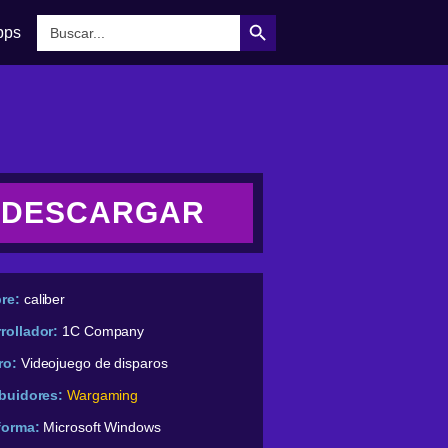
Botón de búsqueda
Buscar:
pps
DESCARGAR
re:
caliber
rollador:
1C Company
ro:
Videojuego de disparos
ibuidores:
Wargaming
forma:
Microsoft Windows