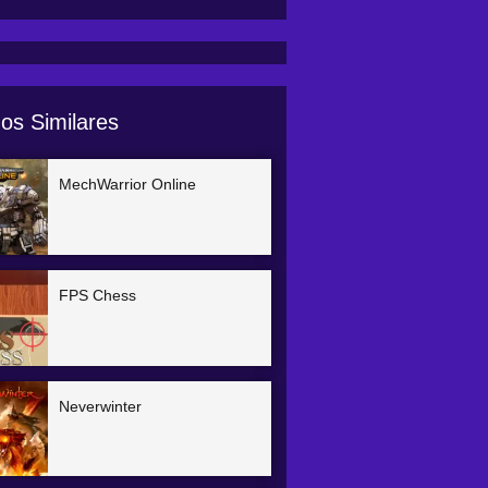
os Similares
MechWarrior Online
FPS Chess
Neverwinter