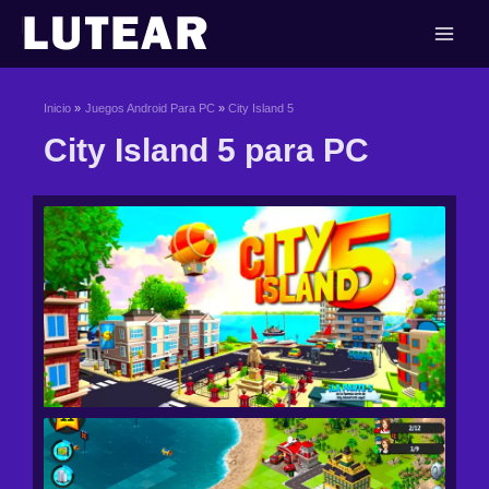
Ir
al
contenido
Inicio
Juegos Android Para PC
City Island 5
City Island 5 para PC