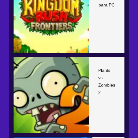
para PC
Plants
vs
Zombies
2