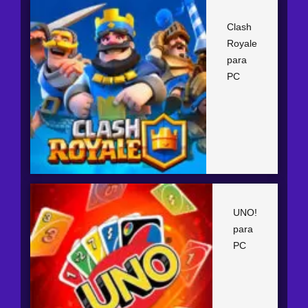
Clash
Royale
para
PC
UNO!
para
PC