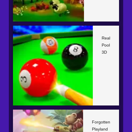
Real
Pool
3D
Forgotten
Playland