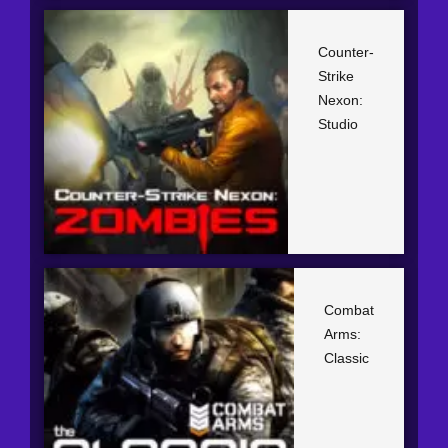
Counter-
Strike
Nexon:
Studio
Combat
Arms:
Classic