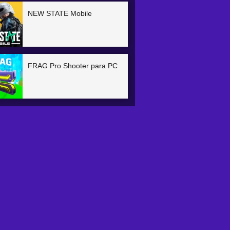
NEW STATE Mobile
FRAG Pro Shooter para PC