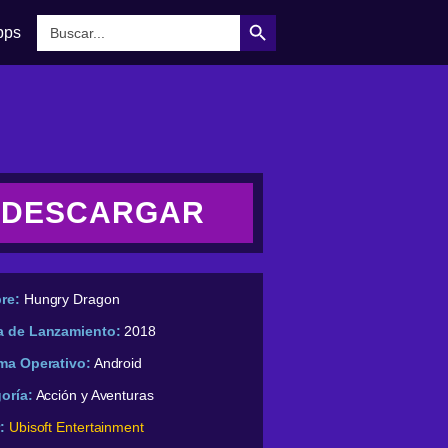
Botón de búsqueda
Buscar:
pps
DESCARGAR
re:
Hungry Dragon
a de Lanzamiento:
2018
ma Operativo:
Android
oría:
Acción y Aventuras
:
Ubisoft Entertainment