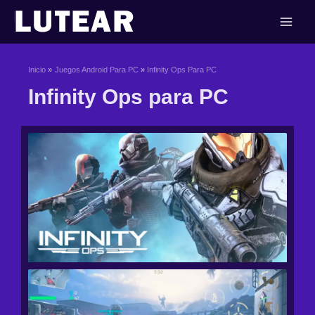
Ir
al
contenido
Inicio
Juegos Android Para PC
Infinity Ops Para PC
Infinity Ops para PC