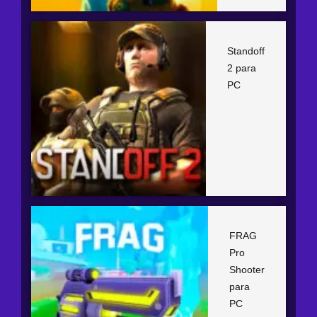
Standoff
2 para
PC
FRAG
Pro
Shooter
para
PC