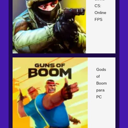
CS:
Online
FPS
Gods
of
Boom
para
PC