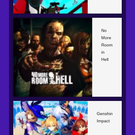
No
More
Room
in
Hell
Genshin
Impact