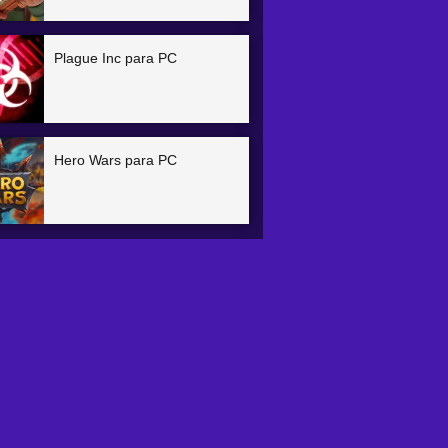
Plague Inc para PC
Hero Wars para PC