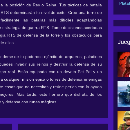
Plata
a la posición de Rey o Reina. Tus tácticas de batalla
a RTS determinarán tu nivel de éxito. Cree una torre de
ácilmente las batallas más difíciles adaptándolas
de estrategia de guerra RTS. Tome decisiones acertadas
ategia RTS de defensa de la torre y los obstáculos para
Jueg
e ellos.
enderse de tu poderoso ejército de arqueros, paladines
uedes invadir sus reinos y destruir la defensa de su
empo real. Estás equipado con un devoto Pet Pal y un
a cualquier misión épica o torres de defensa enemigas
te cosas que no necesitas y reúne perlas con la ayuda
mejores. Más tarde, este herrero que disfruta de los
ue y defensa con runas mágicas.