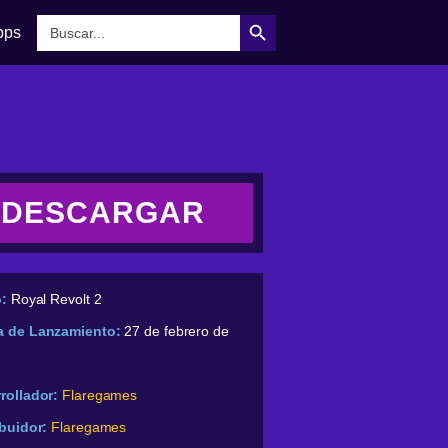
Botón de búsqueda
Buscar:
pps
DESCARGAR
o:
Royal Revolt 2
a de Lanzamiento:
27 de febrero de
rollador:
Flaregames
ibuidor:
Flaregames