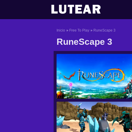
Ir
al
contenido
Inicio
Free To Play
RuneScape 3
RuneScape 3