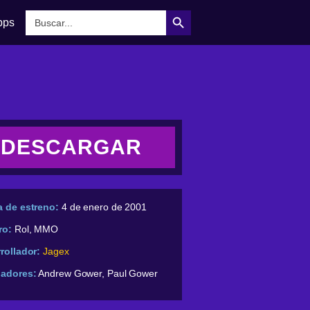
Botón de búsqueda
Buscar:
pps
DESCARGAR
 de estreno:
4 de enero de 2001
ro:
Rol, MMO
rollador:
Jagex
ñadores:
Andrew Gower, Paul Gower