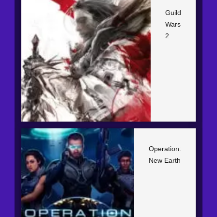
Guild
Wars
2
Operation:
New Earth