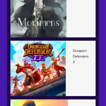
Dungeon
Defenders
II