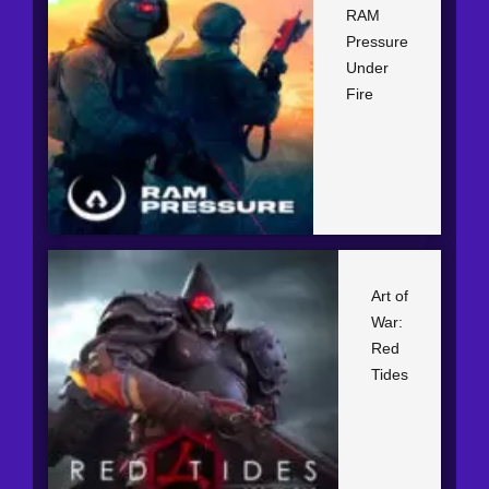
RAM
Pressure
Under
Fire
Art of
War:
Red
Tides