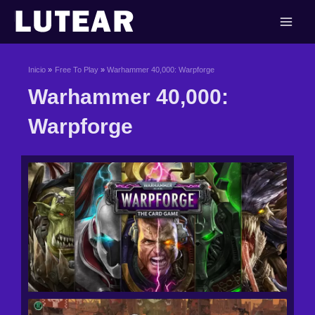
Ir
al
contenido
Inicio
Free To Play
Warhammer 40,000: Warpforge
Warhammer 40,000:
Warpforge