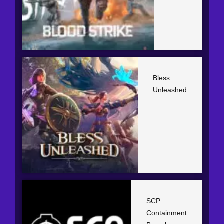
Bless
Unleashed
SCP:
Containment