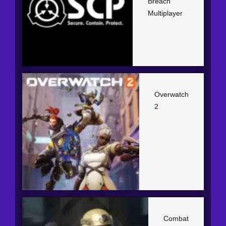
Breach
Multiplayer
Overwatch
2
Combat